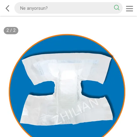
2
/
2