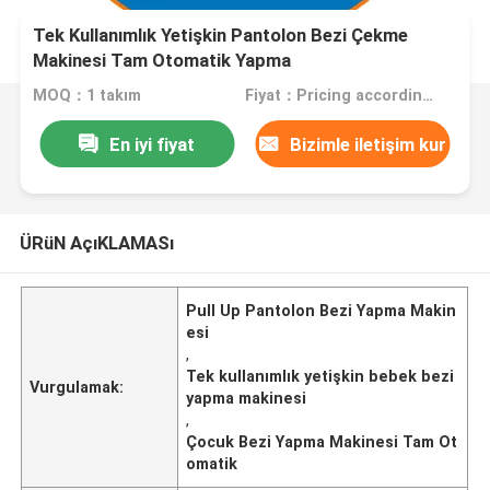
Tek Kullanımlık Yetişkin Pantolon Bezi Çekme
Makinesi Tam Otomatik Yapma
MOQ：1 takım
Fiyat：Pricing according to machine configuration
En iyi fiyat
Bizimle iletişim kur
ÜRüN AçıKLAMASı
Pull Up Pantolon Bezi Yapma Makin
esi
,
Tek kullanımlık yetişkin bebek bezi
Vurgulamak:
yapma makinesi
,
Çocuk Bezi Yapma Makinesi Tam Ot
omatik