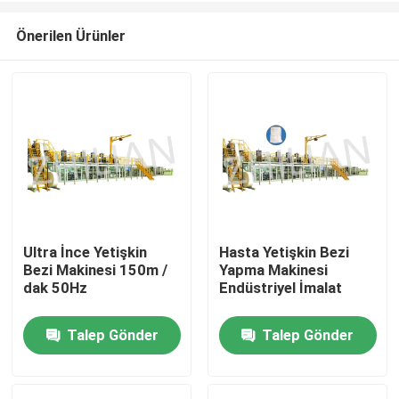
Önerilen Ürünler
Ultra İnce Yetişkin
Hasta Yetişkin Bezi
Bezi Makinesi 150m /
Yapma Makinesi
Ev
dak 50Hz
Endüstriyel İmalat
Talep Gönder
Talep Gönder
Ürün:% s
Hakkımızda