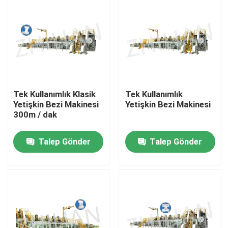
Fabrika turu
Kalite kontrol
Bize Ulaşın
Tek Kullanımlık Klasik
Tek Kullanımlık
Yetişkin Bezi Makinesi
Yetişkin Bezi Makinesi
300m / dak
Haberler
Talep Gönder
Talep Gönder
vakalar
Yetişkin Bezi Makinesi
Bebek Bezi Makinesi