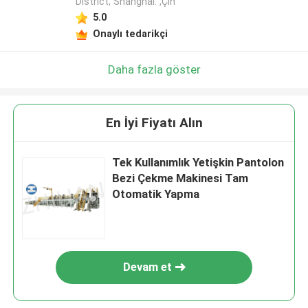
District, Shanghai. ,Çin
5.0
Onaylı tedarikçi
Daha fazla göster
En İyi Fiyatı Alın
Tek Kullanımlık Yetişkin Pantolon
Bezi Çekme Makinesi Tam
Otomatik Yapma
Devam et