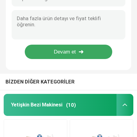
Tam En Kemer Tipi Bebek Bezi Makinesi Tam Otomatik
Tam Elastik Kemer Bebek Bezi Makinesi 450ppm - 600ppm
Bebek Bezi Makinesini Yukarı Çekin
Ultra İnce Hızlı Ve Kolay Bebek Bezi Makinası 400 adet/dk
Tam Otomatik Bebek Bezi Yapma Makinesi Ekonomik
Underpad Makinası
Bebek Bezi Bebek Eşofman Altı Makinesi 3'lü Tip
450pcs / dak Bebek Bezi Makinesi Eğitmen Pantolon Makinesi Pull Up
Sıhhi Peçete Yapma Makinesi
3 Adet Tip Pull Up Bezi Makinası 650 Adet/dk Bebek Eşofman Altı Makinası
Pet Ped Makinesi
BİZDEN DİĞER KATEGORİLER
İnkontinans Pantolon Makinası
Yetişkin Bezi Makinesi
(10)
İnkontinans Tampon Makinesi
Tek Kullanımlık Göğüs Pedi Makinesi