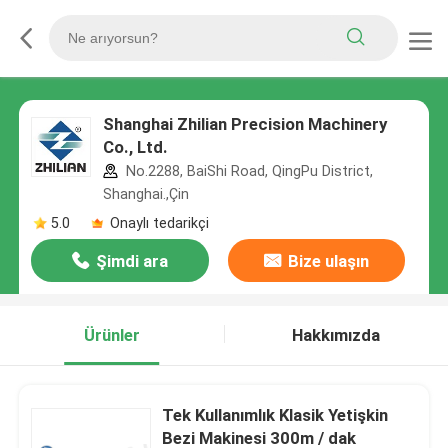
Shanghai Zhilian Precision Machinery
Co., Ltd.
No.2288, BaiShi Road, QingPu District,
Shanghai.,Çin
5.0
Onaylı tedarikçi
Şimdi ara
Bize ulaşın
Ürünler
Hakkımızda
Tek Kullanımlık Klasik Yetişkin
Bezi Makinesi 300m / dak