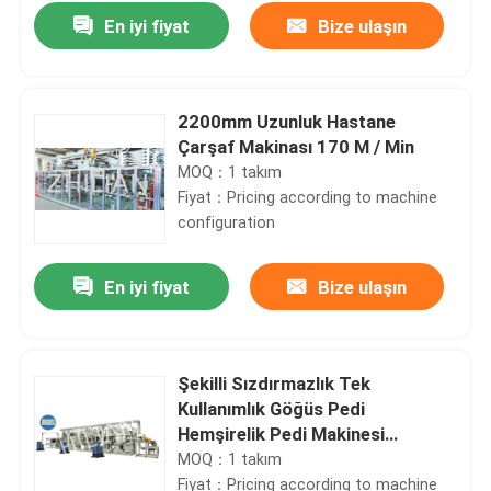
En iyi fiyat
Bize ulaşın
2200mm Uzunluk Hastane
Çarşaf Makinası 170 M / Min
MOQ：1 takım
Fiyat：Pricing according to machine
configuration
En iyi fiyat
Bize ulaşın
Ev
Şekilli Sızdırmazlık Tek
Kullanımlık Göğüs Pedi
Ürün:% s
Hemşirelik Pedi Makinesi
Dokunmatik Ekran
MOQ：1 takım
Hakkımızda
Fiyat：Pricing according to machine