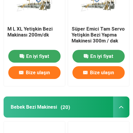
Tek Kullanımlık Adet Dönemi Pantolon Makinası
M L XL Yetişkin Bezi
Süper Emici Tam Servo
Pet Bebek Bezi Makinesi
Makinası 200m/dk
Yetişkin Bezi Yapma
Makinesi 300m / dak
Annelik Pedi Yapma Makinesi
En iyi fiyat
En iyi fiyat
Külot Astar Makinesi
Bize ulaşın
Bize ulaşın
Gıda Pedi Makinesi
Bebek Bezi Makinesi
(20)
Hemostatik Ped Makinası
Malzeme Laminasyon Makinesi