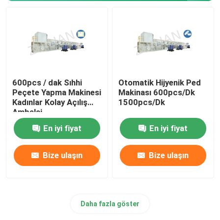
600pcs / dak Sıhhi
Otomatik Hijyenik Ped
Peçete Yapma Makinesi
Makinası 600pcs/Dk
Kadınlar Kolay Açılış
1500pcs/Dk
Ambalaj
En iyi fiyat
En iyi fiyat
Bize ulaşın
Bize ulaşın
Daha fazla göster